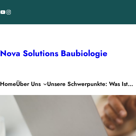
Zum
YouTube
Instagram
Inhalt
springen
Nova Solutions Baubiologie
Home
Über Uns
Unsere Schwerpunkte: Was Ist…